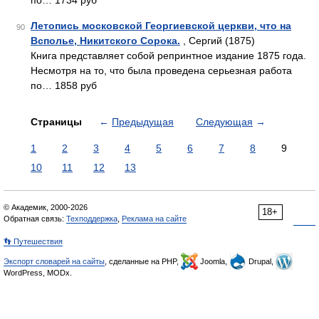
по… 1734 руб
Летопись московской Георгиевской церкви, что на
90
Всполье, Никитского Сорока.
, Сергий (1875)
Книга представляет собой репринтное издание 1875 года.
Несмотря на то, что была проведена серьезная работа
по… 1858 руб
Страницы
←
Предыдущая
Следующая
→
1
2
3
4
5
6
7
8
9
10
11
12
13
© Академик, 2000-2026
18+
Обратная связь:
Техподдержка
,
Реклама на сайте
👣 Путешествия
Экспорт словарей на сайты
, сделанные на PHP,
Joomla,
Drupal,
WordPress, MODx.